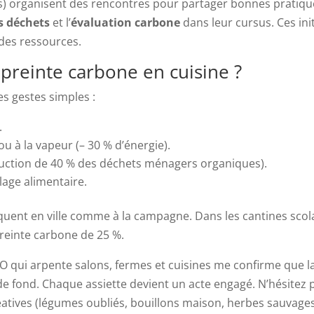
s) organisent des rencontres pour partager bonnes pratiqu
s déchets
et l’
évaluation carbone
dans leur cursus. Ces ini
 des ressources.
reinte carbone en cuisine ?
ues gestes simples :
.
u à la vapeur (– 30 % d’énergie).
duction de 40 % des déchets ménagers organiques).
llage alimentaire.
quent en ville comme à la campagne. Dans les cantines scolai
preinte carbone de 25 %.
EO qui arpente salons, fermes et cuisines me confirme que l
 fond. Chaque assiette devient un acte engagé. N’hésitez 
éatives (légumes oubliés, bouillons maison, herbes sauvages