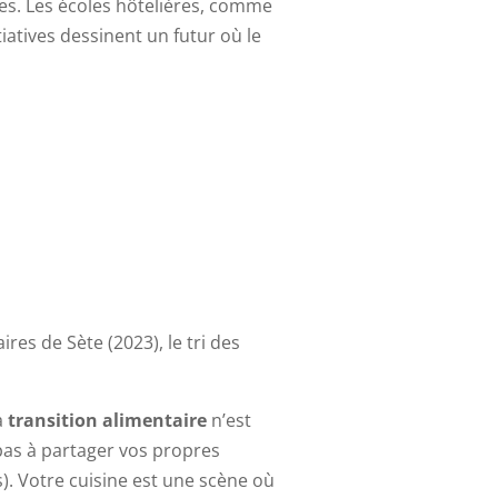
es. Les écoles hôtelières, comme
tiatives dessinent un futur où le
res de Sète (2023), le tri des
a
transition alimentaire
n’est
pas à partager vos propres
). Votre cuisine est une scène où