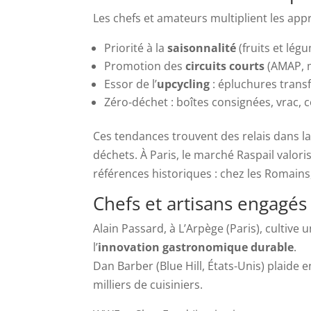
Les chefs et amateurs multiplient les app
Priorité à la
saisonnalité
(fruits et lég
Promotion des
circuits courts
(AMAP, m
Essor de l’
upcycling
: épluchures trans
Zéro-déchet : boîtes consignées, vrac,
Ces tendances trouvent des relais dans l
déchets. À Paris, le marché Raspail valori
références historiques : chez les Romains, 
Chefs et artisans engagés
Alain Passard, à L’Arpège (Paris), cultiv
l’
innovation gastronomique durable
.
Dan Barber (Blue Hill, États-Unis) plaide e
milliers de cuisiniers.