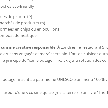
roches éco-friendly.
umes de proximité).
archés de producteurs).
formées en chips ou en bouillons.
 compost domestique.
a
cuisine créative responsable
. À Londres, le restaurant Si
se artisans engagés et maraîchers bio. L’art de cuisiner dur
le principe du “carré potager” fixait déjà la rotation des cul
e un potager inscrit au patrimoine UNESCO. Son menu 100 % v
n faveur d’une « cuisine qui soigne la terre ». Son livre “The 